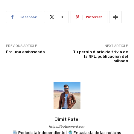
p
o
n
p
o
Facebook
X
Pinterest
k
PREVIOUS ARTICLE
NEXT ARTICLE
Era una emboscada
Tu pernio diario de trivia de
la NFL, publicación del
sábado
Jimit Patel
https://butterword.com
Periodista Independiente |
Entusiasta de las noticias