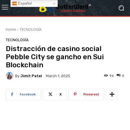
Español
Home
TECNOLOGÍA
TECNOLOGÍA
Distracción de casino social
Pebble City se gancho en Sui
Blockchain
By
Jimit Patel
96
0
March 1, 2025
Facebook
X
Pinterest