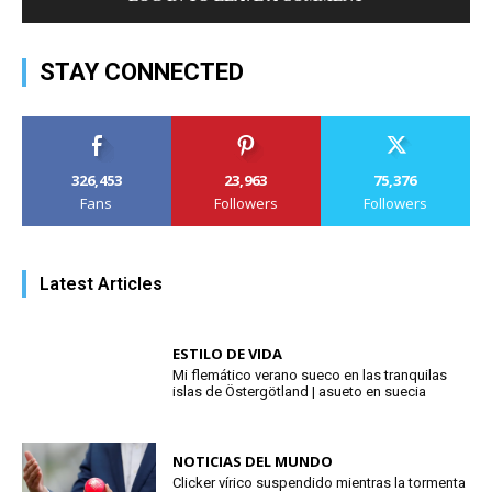
STAY CONNECTED
326,453
23,963
75,376
Fans
Followers
Followers
Latest Articles
ESTILO DE VIDA
Mi flemático verano sueco en las tranquilas
islas de Östergötland | asueto en suecia
NOTICIAS DEL MUNDO
Clicker vírico suspendido mientras la tormenta