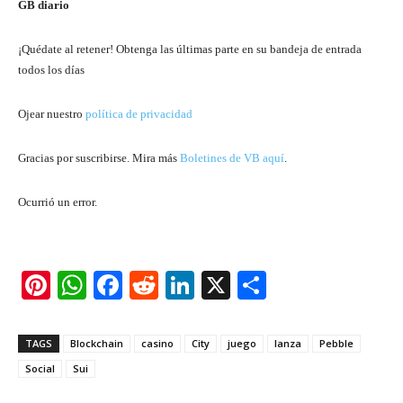
GB diario
¡Quédate al retener! Obtenga las últimas parte en su bandeja de entrada
todos los días
Ojear nuestro
política de privacidad
Gracias por suscribirse. Mira más
Boletines de VB aquí
.
Ocurrió un error.
Pi
W
F
R
Li
X
S
nt
h
a
e
n
h
er
at
c
d
k
ar
TAGS
Blockchain
casino
City
juego
lanza
Pebble
e
s
e
di
e
e
Social
Sui
st
A
b
t
dI