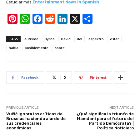
Estudiar más
Entertainment News in Spanish
Pi
W
F
R
Li
X
S
nt
h
a
e
n
h
er
at
c
d
k
ar
TAGS
autismo
Byrne
David
del
espectro
estar
e
s
e
di
e
e
habla
posiblemente
sobre
st
A
b
t
dI
p
o
n
p
o
Facebook
X
Pinterest
k
PREVIOUS ARTICLE
NEXT ARTICLE
Vučić ignora las críticas de
¿Qué significa la triunfo de
Bruselas haciendo alarde de
Mamdani para el futuro del
sus credenciales
Partido Demócrata? |
económicas
Política Noticiero