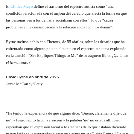
El
Clínica Mayo
define el trastorno del espectro autista como “una
condición relacionada con el mejora del cerebro que afecta la forma en que
las personas ven a los demás y socializan con ellos”, lo que “causa
problemas en la comunicación y la relación social con los demás”.
Byrne incluso habló con Theroux, de 55 abriles, sobre los desafíos que ha
enfrentado como alguno potencialmente en el espectro, un tema explorado
en la canción “She Expliques Things to Me” de su zaguero libro.
¿Quién es
el firmamento?
David Byrne en abril de 2025.
Jamie McCarthy/Getty
“He tenido la experiencia de que alguno dice: ‘Bueno, claramente dije que
no’, y luego repito la conversación y la palabra ‘no’ no estaba allí, pero
esperaban que su expresión facial o los matices de lo que estaban diciendo
fueran leídos e interpretados claramente como un ‘no'”, dijo Byrne. “No soy