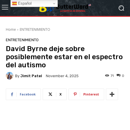
Español
Home
ENTRETENIMIENTO
ENTRETENIMIENTO
David Byrne deje sobre
posiblemente estar en el espectro
del autismo
By
Jimit Patel
71
0
November 4, 2025
Facebook
X
Pinterest