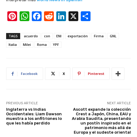
Pi
W
F
R
Li
X
S
nt
h
a
e
n
h
er
at
c
d
k
ar
TAGS
acuerdo
con
ENI
exportación
Firma
GNL
e
s
e
di
e
e
Italia
Milei
Roma
YPF
st
A
b
t
dI
p
o
n
p
o
Facebook
X
Pinterest
k
PREVIOUS ARTICLE
NEXT ARTICLE
Inglaterra vs Indias
Ascott expande la colección
Occidentales: Liam Dawson
Crest a Japón, China, EAU y
muestra a los anfitriones lo
Arabia Saudita, presentando
que les había perdido
un postín inspirado en el
patrimonio más allá de
Europa y el sudeste oriental