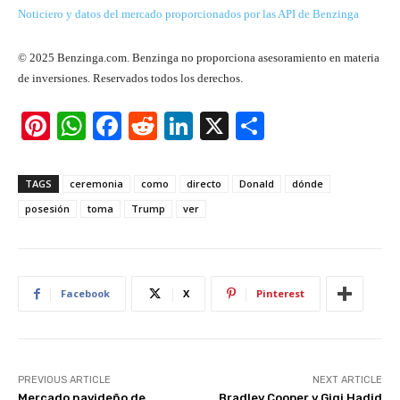
Noticiero y datos del mercado proporcionados por las API de Benzinga
© 2025 Benzinga.com. Benzinga no proporciona asesoramiento en materia
de inversiones. Reservados todos los derechos.
Pi
W
F
R
Li
X
S
nt
h
a
e
n
h
er
at
c
d
k
ar
TAGS
ceremonia
como
directo
Donald
dónde
e
s
e
di
e
e
posesión
toma
Trump
ver
st
A
b
t
dI
p
o
n
p
o
Facebook
X
Pinterest
k
PREVIOUS ARTICLE
NEXT ARTICLE
Mercado navideño de
Bradley Cooper y Gigi Hadid