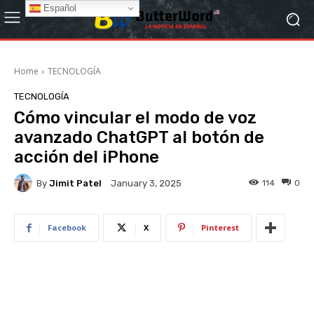
Español
Home
TECNOLOGÍA
TECNOLOGÍA
Cómo vincular el modo de voz
avanzado ChatGPT al botón de
acción del iPhone
By
Jimit Patel
114
0
January 3, 2025
Facebook
X
Pinterest