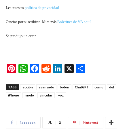
Lea nuestro
política de privacidad
Gracias por suscribirte. Mira más
Boletines de VB aquí
.
Se produjo un error.
Pi
W
F
R
Li
X
S
nt
h
a
e
n
h
er
at
c
d
k
ar
TAGS
acción
avanzado
botón
ChatGPT
como
del
e
s
e
di
e
e
iPhone
modo
vincular
voz
st
A
b
t
dI
p
o
n
p
o
Facebook
X
Pinterest