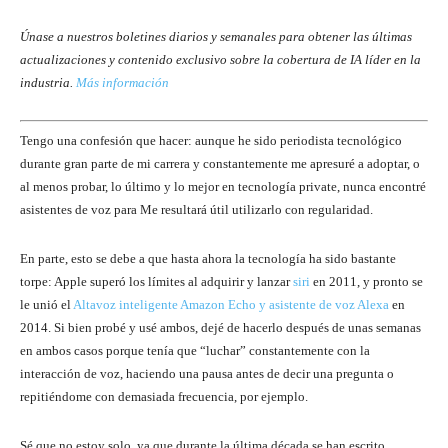
Únase a nuestros boletines diarios y semanales para obtener las últimas
actualizaciones y contenido exclusivo sobre la cobertura de IA líder en la
industria.
Más información
Tengo una confesión que hacer: aunque he sido periodista tecnológico
durante gran parte de mi carrera y constantemente me apresuré a adoptar, o
al menos probar, lo último y lo mejor en tecnología private, nunca encontré
asistentes de voz para Me resultará útil utilizarlo con regularidad.
En parte, esto se debe a que hasta ahora la tecnología ha sido bastante
torpe: Apple superó los límites al adquirir y lanzar
siri
en 2011, y pronto se
le unió el
Altavoz inteligente Amazon Echo y asistente de voz Alexa
en
2014. Si bien probé y usé ambos, dejé de hacerlo después de unas semanas
en ambos casos porque tenía que “luchar” constantemente con la
interacción de voz, haciendo una pausa antes de decir una pregunta o
repitiéndome con demasiada frecuencia, por ejemplo.
Sé que no estoy solo, ya que durante la última década se han escrito