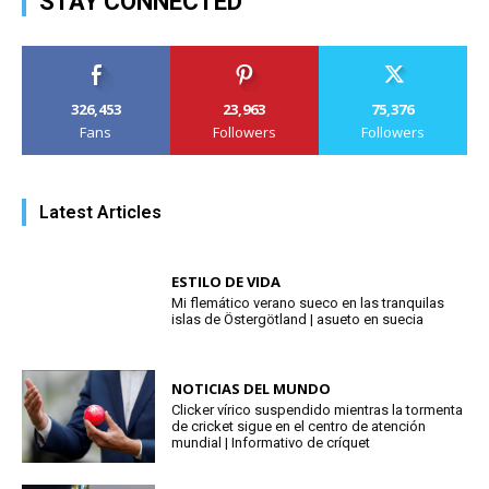
STAY CONNECTED
326,453
23,963
75,376
Fans
Followers
Followers
Latest Articles
ESTILO DE VIDA
Mi flemático verano sueco en las tranquilas
islas de Östergötland | asueto en suecia
NOTICIAS DEL MUNDO
Clicker vírico suspendido mientras la tormenta
de cricket sigue en el centro de atención
mundial | Informativo de críquet