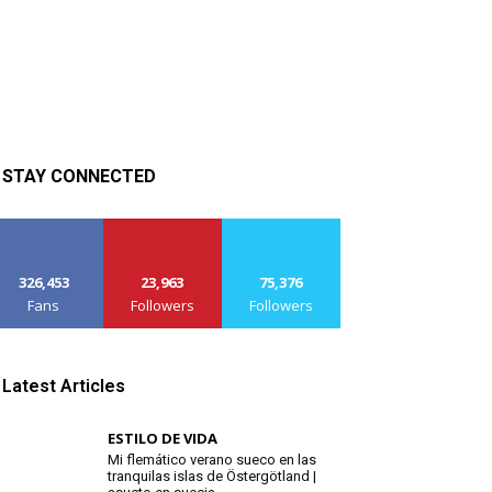
STAY CONNECTED
326,453
23,963
75,376
Fans
Followers
Followers
Latest Articles
ESTILO DE VIDA
Mi flemático verano sueco en las
tranquilas islas de Östergötland |