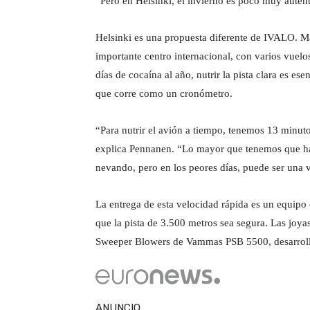
“Pero en Helsinki, el invierno es poco muy autént
Helsinki es una propuesta diferente de IVALO. M
importante centro internacional, con varios vuel
días de cocaína al año, nutrir la pista clara es es
que corre como un cronómetro.
“Para nutrir el avión a tiempo, tenemos 13 minuto
explica Pennanen. “Lo mayor que tenemos que hac
nevando, pero en los peores días, puede ser una 
La entrega de esta velocidad rápida es un equipo
que la pista de 3.500 metros sea segura. Las joyas
Sweeper Blowers de Vammas PSB 5500, desarrolla
ANUNCIO