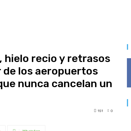
hielo recio y retrasos
or de los aeropuertos
o que nunca cancelan un
151
0
t
WhatsApp