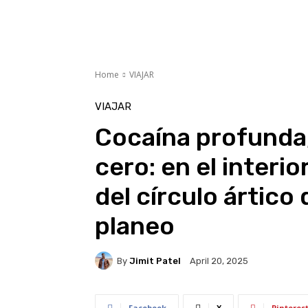
Home
VIAJAR
VIAJAR
Cocaína profunda, 
cero: en el interi
del círculo ártic
planeo
By
Jimit Patel
April 20, 2025
Facebook
X
Pinteres