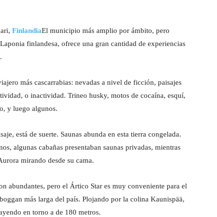
nari,
Finlandia
El municipio más amplio por ámbito, pero
 Laponia finlandesa, ofrece una gran cantidad de experiencias
.
viajero más cascarrabias: nevadas a nivel de ficción, paisajes
ctividad, o inactividad. Trineo husky, motos de cocaína, esquí,
o, y luego algunos.
isaje, está de suerte. Saunas abunda en esta tierra congelada.
mos, algunas cabañas presentaban saunas privadas, mientras
a Aurora mirando desde su cama.
son abundantes, pero el Ártico Star es muy conveniente para el
toboggan más larga del país. Plojando por la colina Kaunispää,
ayendo en torno a de 180 metros.