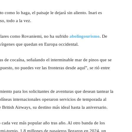
nto como lo haga, el paisaje le dejará sin aliento. Inari es
o, todo a la vez.
ulares como Rovaniemi, no ha sufrido
abolingourismo
. De
vírgenes que quedan en Europa occidental.
etas de cocaína, señalando el interminable mar de pinos que se
puesto, no puedes ver las fronteras desde aquí”, se rió entre
iento para los solicitantes de aventuras que desean tantear la
olíneas internacionales operaron servicios de temporada al
 British Airways, su destino más ideal hasta la aniversario.
o cada vez más popular año tras año. Al otro banda de los
i-tornio, 1.8 millones de pasajeros llegaron en 2024, un