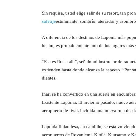
Sin requisa, usted elige salir de su resort, tan pro
salvaje
estimulante, sombrío, aterrador y asombros
A diferencia de los destinos de Laponia más pop
hecho, es probablemente uno de los lugares más 
“Esa es Rusia allí”, señaló mi instructor de raqu
extienden hasta donde alcanza la aspecto. “Por su
dientes.
Inari se ha convertido en una suerte en encumbram
Existente Laponia. El invierno pasado, nueve aer
aeropuerto de Iival, incluida una nueva ruta desde
Laponia finlandesa, en caudillo, se está volviend
aeropuertos de Rovaniemi, Kittilä, Kuusamo y Kem