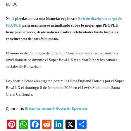
EE. UU.
No te pierdas nunca una historia: regístrate
Boletín diario sin cargo de
PEOPLE
para mantenerse actualizado sobre lo mejor que PEOPLE
tiene para ofrecer, desde noticiero sobre celebridades hasta historias
convincentes de interés humano.
El anuncio de un minuto de duración “American Icons” se transmitirá a
nivel doméstico durante el Super Bowl LX y en YouTube y los canales
sociales de Budweiser.
Los Seattle Seahawks jugarán contra los New England Patriots por el Super
Bowl LX el domingo 8 de febrero de 2026 en el Levi’s Stadium de Santa
Clara, California.
Ojear más
Entertainment News in Spanish
Pi
W
F
R
Li
X
S