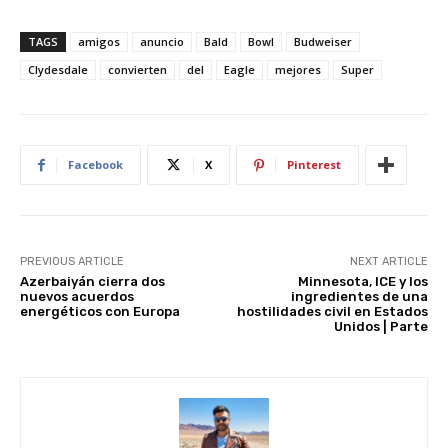
nt
h
a
e
n
h
er
at
c
d
k
ar
TAGS
amigos
anuncio
Bald
Bowl
Budweiser
e
s
e
di
e
e
Clydesdale
convierten
del
Eagle
mejores
Super
st
A
b
t
dI
p
o
n
p
o
Facebook
X
Pinterest
k
PREVIOUS ARTICLE
NEXT ARTICLE
Azerbaiyán cierra dos
Minnesota, ICE y los
nuevos acuerdos
ingredientes de una
energéticos con Europa
hostilidades civil en Estados
Unidos | Parte