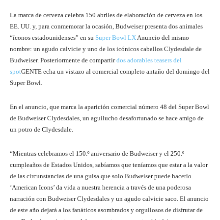
La marca de cerveza celebra 150 abriles de elaboración de cerveza en los
EE. UU. y, para conmemorar la ocasión, Budweiser presenta dos animales
“íconos estadounidenses” en su
Super Bowl LX
Anuncio del mismo
nombre: un agudo calvicie y uno de los icónicos caballos Clydesdale de
Budweiser. Posteriormente de compartir
dos adorables teasers del
spot
GENTE echa un vistazo al comercial completo antaño del domingo del
Super Bowl.
En el anuncio, que marca la aparición comercial número 48 del Super Bowl
de Budweiser Clydesdales, un aguilucho desafortunado se hace amigo de
un potro de Clydesdale.
“Mientras celebramos el 150.º aniversario de Budweiser y el 250.º
cumpleaños de Estados Unidos, sabíamos que teníamos que estar a la valor
de las circunstancias de una guisa que solo Budweiser puede hacerlo.
‘American Icons’ da vida a nuestra herencia a través de una poderosa
narración con Budweiser Clydesdales y un agudo calvicie saco. El anuncio
de este año dejará a los fanáticos asombrados y orgullosos de disfrutar de