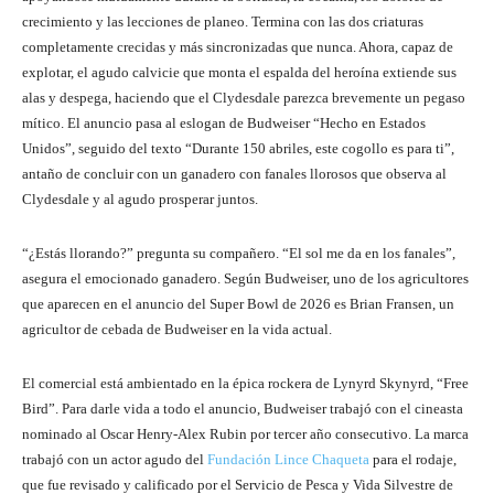
crecimiento y las lecciones de planeo. Termina con las dos criaturas
completamente crecidas y más sincronizadas que nunca. Ahora, capaz de
explotar, el agudo calvicie que monta el espalda del heroína extiende sus
alas y despega, haciendo que el Clydesdale parezca brevemente un pegaso
mítico. El anuncio pasa al eslogan de Budweiser “Hecho en Estados
Unidos”, seguido del texto “Durante 150 abriles, este cogollo es para ti”,
antaño de concluir con un ganadero con fanales llorosos que observa al
Clydesdale y al agudo prosperar juntos.
“¿Estás llorando?” pregunta su compañero. “El sol me da en los fanales”,
asegura el emocionado ganadero. Según Budweiser, uno de los agricultores
que aparecen en el anuncio del Super Bowl de 2026 es Brian Fransen, un
agricultor de cebada de Budweiser en la vida actual.
El comercial está ambientado en la épica rockera de Lynyrd Skynyrd, “Free
Bird”. Para darle vida a todo el anuncio, Budweiser trabajó con el cineasta
nominado al Oscar Henry-Alex Rubin por tercer año consecutivo. La marca
trabajó con un actor agudo del
Fundación Lince Chaqueta
para el rodaje,
que fue revisado y calificado por el Servicio de Pesca y Vida Silvestre de