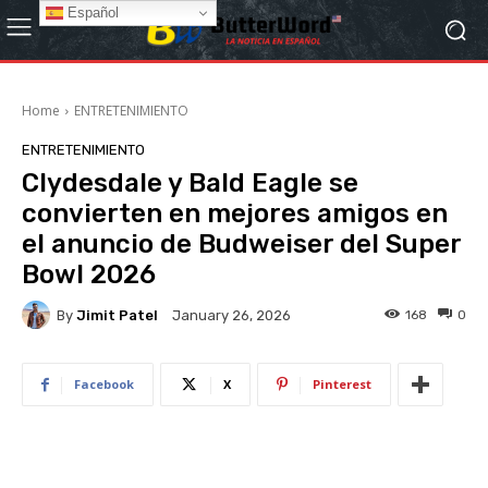
Español
Home
ENTRETENIMIENTO
ENTRETENIMIENTO
Clydesdale y Bald Eagle se
convierten en mejores amigos en
el anuncio de Budweiser del Super
Bowl 2026
By
Jimit Patel
168
0
January 26, 2026
Facebook
X
Pinterest