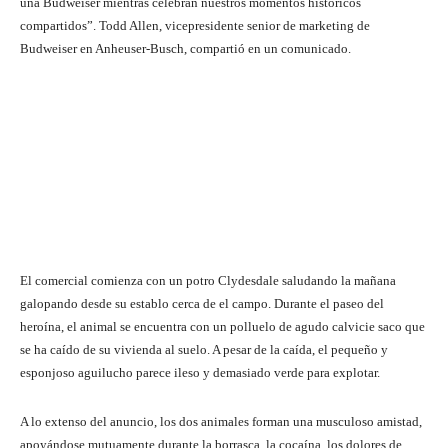
una Budweiser mientras celebran nuestros momentos históricos
compartidos”. Todd Allen, vicepresidente senior de marketing de
Budweiser en Anheuser-Busch, compartió en un comunicado.
El comercial comienza con un potro Clydesdale saludando la mañana
galopando desde su establo cerca de el campo. Durante el paseo del
heroína, el animal se encuentra con un polluelo de agudo calvicie saco que
se ha caído de su vivienda al suelo. A pesar de la caída, el pequeño y
esponjoso aguilucho parece ileso y demasiado verde para explotar.
A lo extenso del anuncio, los dos animales forman una musculoso amistad,
apoyándose mutuamente durante la borrasca, la cocaína, los dolores de