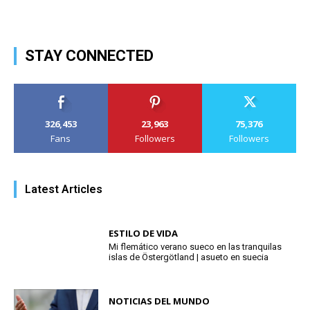
STAY CONNECTED
326,453
23,963
75,376
Fans
Followers
Followers
Latest Articles
ESTILO DE VIDA
Mi flemático verano sueco en las tranquilas
islas de Östergötland | asueto en suecia
NOTICIAS DEL MUNDO