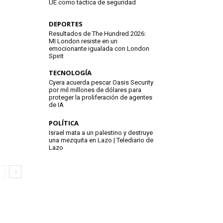
UE como táctica de seguridad
DEPORTES
Resultados de The Hundred 2026:
MI London resiste en un
emocionante igualada con London
Spirit
TECNOLOGÍA
Cyera acuerda pescar Oasis Security
por mil millones de dólares para
proteger la proliferación de agentes
de IA
POLÍTICA
Israel mata a un palestino y destruye
una mezquita en Lazo | Telediario de
Lazo