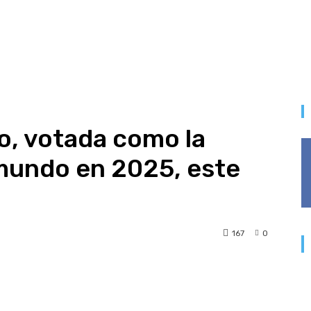
o, votada como la
mundo en 2025, este
167
0
t
WhatsApp