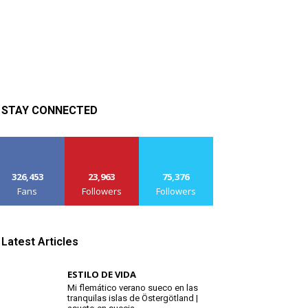
STAY CONNECTED
326,453
23,963
75,376
Fans
Followers
Followers
Latest Articles
ESTILO DE VIDA
Mi flemático verano sueco en las
tranquilas islas de Östergötland |