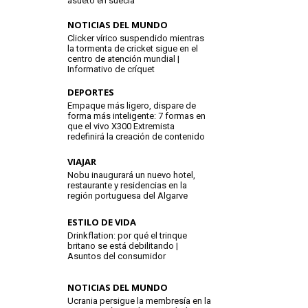
asueto en suecia
NOTICIAS DEL MUNDO
Clicker vírico suspendido mientras
la tormenta de cricket sigue en el
centro de atención mundial |
Informativo de críquet
DEPORTES
Empaque más ligero, dispare de
forma más inteligente: 7 formas en
que el vivo X300 Extremista
redefinirá la creación de contenido
VIAJAR
Nobu inaugurará un nuevo hotel,
restaurante y residencias en la
región portuguesa del Algarve
ESTILO DE VIDA
Drinkflation: por qué el trinque
britano se está debilitando |
Asuntos del consumidor
NOTICIAS DEL MUNDO
Ucrania persigue la membresía en la