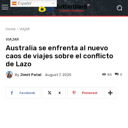
Español
Home
VIAJAR
VIAJAR
Australia se enfrenta al nuevo
caos de viajes sobre el conflicto
de Lazo
By
Jimit Patel
85
0
August 7, 2025
Facebook
X
Pinterest