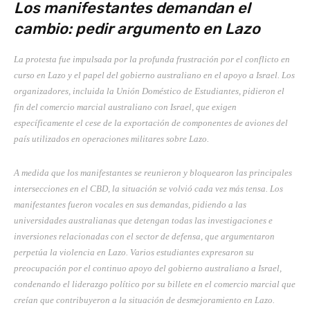
Los manifestantes demandan el
cambio: pedir argumento en Lazo
La protesta fue impulsada por la profunda frustración por el conflicto en
curso en Lazo y el papel del gobierno australiano en el apoyo a Israel. Los
organizadores, incluida la Unión Doméstico de Estudiantes, pidieron el
fin del comercio marcial australiano con Israel, que exigen
específicamente el cese de la exportación de componentes de aviones del
país utilizados en operaciones militares sobre Lazo.
A medida que los manifestantes se reunieron y bloquearon las principales
intersecciones en el CBD, la situación se volvió cada vez más tensa. Los
manifestantes fueron vocales en sus demandas, pidiendo a las
universidades australianas que detengan todas las investigaciones e
inversiones relacionadas con el sector de defensa, que argumentaron
perpetúa la violencia en Lazo. Varios estudiantes expresaron su
preocupación por el continuo apoyo del gobierno australiano a Israel,
condenando el liderazgo político por su billete en el comercio marcial que
creían que contribuyeron a la situación de desmejoramiento en Lazo.