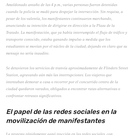
Amoldonado antaño de las 4 p.m., varias personas fueron detenidas
cuando la policía se mudó para despejar la intersección. Sin requisa, a
pesar de los valentía, los manifestantes continuaron marchando,
anunciando su intención de dirigirse en dirección a la Plaza de la
Tratado. La manifestación, que ya había interrumpido el flujo de tráfico y
transporte conocido, estaba ganando impulso a medida que los
estudiantes se movían por el núcleo de la ciudad, dejando en claro que su
mensaje no sería inaudito.
Se detuvieron los servicios de tranvía aproximadamente de Flinders Street
Station, agravando aún más las interrupciones. Los viajeros que
intentaban demorar a casa o recorrer por el concurrido centro de la
ciudad quedaron varados, obligados a encontrar rutas alternativas o
confrontar retrasos significativos.
El papel de las redes sociales en la
movilización de manifestantes
La protesta rápidamente ganó tracción en las redes sociales, con