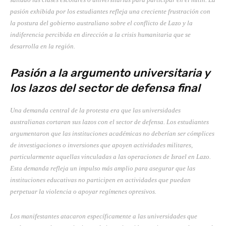
pasión exhibida por los estudiantes refleja una creciente frustración con
la postura del gobierno australiano sobre el conflicto de Lazo y la
indiferencia percibida en dirección a la crisis humanitaria que se
desarrolla en la región.
Pasión a la argumento universitaria y
los lazos del sector de defensa final
Una demanda central de la protesta era que las universidades
australianas cortaran sus lazos con el sector de defensa. Los estudiantes
argumentaron que las instituciones académicas no deberían ser cómplices
de investigaciones o inversiones que apoyen actividades militares,
particularmente aquellas vinculadas a las operaciones de Israel en Lazo.
Esta demanda refleja un impulso más amplio para asegurar que las
instituciones educativas no participen en actividades que puedan
perpetuar la violencia o apoyar regímenes opresivos.
Los manifestantes atacaron específicamente a las universidades que