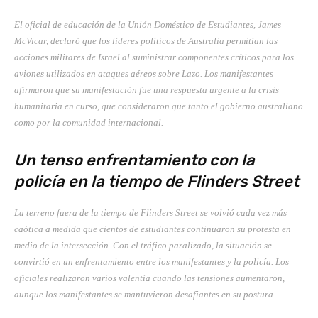
El oficial de educación de la Unión Doméstico de Estudiantes, James
McVicar, declaró que los líderes políticos de Australia permitían las
acciones militares de Israel al suministrar componentes críticos para los
aviones utilizados en ataques aéreos sobre Lazo. Los manifestantes
afirmaron que su manifestación fue una respuesta urgente a la crisis
humanitaria en curso, que consideraron que tanto el gobierno australiano
como por la comunidad internacional.
Un tenso enfrentamiento con la
policía en la tiempo de Flinders Street
La terreno fuera de la tiempo de Flinders Street se volvió cada vez más
caótica a medida que cientos de estudiantes continuaron su protesta en
medio de la intersección. Con el tráfico paralizado, la situación se
convirtió en un enfrentamiento entre los manifestantes y la policía. Los
oficiales realizaron varios valentía cuando las tensiones aumentaron,
aunque los manifestantes se mantuvieron desafiantes en su postura.