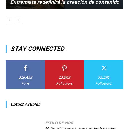
Extremista redefinirá la creación de contenido
STAY CONNECTED
326,453
23,963
75,376
Fans
Followers
Followers
Latest Articles
ESTILO DE VIDA
Mi flemático verano sueco en las tranquilas