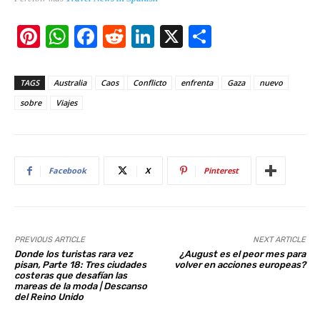
Pi
W
F
R
Li
X
S
nt
h
a
e
n
h
er
at
c
d
k
ar
TAGS
Australia
Caos
Conflicto
enfrenta
Gaza
nuevo
e
s
e
di
e
e
sobre
Viajes
st
A
b
t
dI
p
o
n
p
o
Facebook
X
Pinterest
k
PREVIOUS ARTICLE
NEXT ARTICLE
Donde los turistas rara vez
¿August es el peor mes para
pisan, Parte 18: Tres ciudades
volver en acciones europeas?
costeras que desafían las
mareas de la moda | Descanso
del Reino Unido