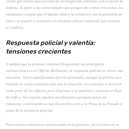
creían que tenían asociaciones de investigación continuas con el sector de
defensa. Al pedir a las universidades que pongan fin a estas relaciones, los
estudiantes exigían que el mundo clásico se solidarice con la parentela de
Lazo y se negara a contribuir al enredado militar-industrial que sostiene
el conflicto.
Respuesta policial y valentía:
tensiones crecientes
A medida que la protesta continuó bloqueando las principales
intersecciones en el CBD de Melbourne, la respuesta policial se volvió más
elocuente. Varios manifestantes fueron arrestados, aunque la policía tuvo
cuidado de evitar aumentar aún más la situación. Los valentía se hicieron
como parte de un esfuerzo para dispersar a la multitud y restaurar el flujo
de tráfico. Sin requisa, muchos manifestantes permanecieron sin
inmutarse, continuando su marcha en dirección a la Plaza de la Tratado a
pesar de la presencia policial.
Para muchos estudiantes involucrados en la protesta, sus acciones no se