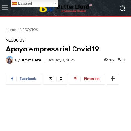
Español
Home
NEGOCIOS
NEGOCIOS
Apoyo empresarial Covid19
By
Jimit Patel
119
0
January 7, 2025
Facebook
X
Pinterest