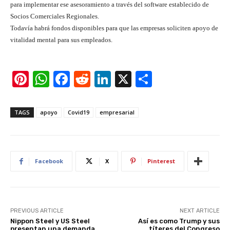
para implementar ese asesoramiento a través del software establecido de
Socios Comerciales Regionales.
Todavía habrá fondos disponibles para que las empresas soliciten apoyo de
vitalidad mental para sus empleados.
Pi
W
F
R
Li
X
S
nt
h
a
e
n
h
er
at
c
d
k
ar
TAGS
apoyo
Covid19
empresarial
e
s
e
di
e
e
st
A
b
t
dI
p
o
n
Facebook
X
Pinterest
p
o
k
PREVIOUS ARTICLE
NEXT ARTICLE
Nippon Steel y US Steel
Así es como Trump y sus
presentan una demanda
títeres del Congreso