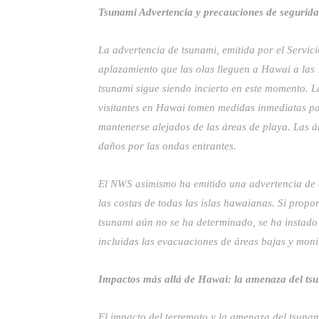
Tsunami Advertencia y precauciones de segurid
La advertencia de tsunami, emitida por el Servic
aplazamiento que las olas lleguen a Hawai a las 
tsunami sigue siendo incierto en este momento. L
visitantes en Hawai tomen medidas inmediatas p
mantenerse alejados de las áreas de playa. Las ár
daños por las ondas entrantes.
El NWS asimismo ha emitido una advertencia de q
las costas de todas las islas hawaianas. Si prop
tsunami aún no se ha determinado, se ha instado 
incluidas las evacuaciones de áreas bajas y monit
Impactos más allá de Hawai: la amenaza del tsun
El impacto del terremoto y la amenaza del tsunam