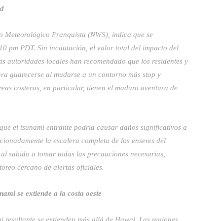
ad
io Meteorológico Franquista (NWS), indica que se
10 pm PDT. Sin incautación, el valor total del impacto del
as autoridades locales han recomendado que los residentes y
ara guarecerse al mudarse a un contorno más stop y
eas costeras, en particular, tienen el maduro aventura de
ue el tsunami entrante podría causar daños significativos a
orcionadamente la escalera completa de los enseres del
al sabido a tomar todas las precauciones necesarias,
oreo cercano de alertas oficiales.
ami se extiende a la costa oeste
i resultante se extienden más allá de Hawai. Las regiones