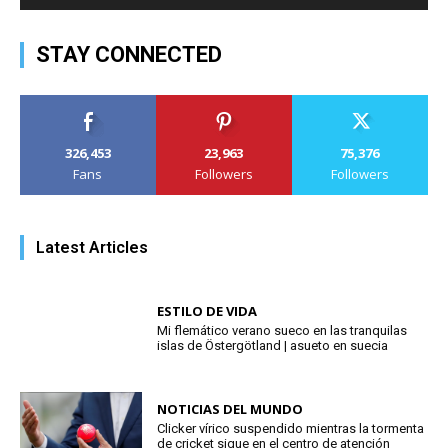
STAY CONNECTED
326,453
23,963
75,376
Fans
Followers
Followers
Latest Articles
ESTILO DE VIDA
Mi flemático verano sueco en las tranquilas
islas de Östergötland | asueto en suecia
NOTICIAS DEL MUNDO
Clicker vírico suspendido mientras la tormenta
de cricket sigue en el centro de atención