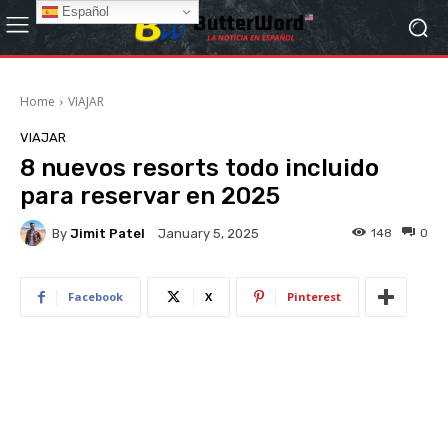
Español
Home
VIAJAR
VIAJAR
8 nuevos resorts todo incluido
para reservar en 2025
By
Jimit Patel
148
0
January 5, 2025
Facebook
X
Pinterest