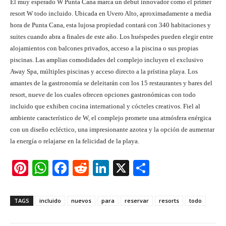
El muy esperado W Punta Cana marca un debut innovador como el primer
resort W todo incluido. Ubicada en Uvero Alto, aproximadamente a media
hora de Punta Cana, esta lujosa propiedad contará con 340 habitaciones y
suites cuando abra a finales de este año. Los huéspedes pueden elegir entre
alojamientos con balcones privados, acceso a la piscina o sus propias
piscinas. Las amplias comodidades del complejo incluyen el exclusivo
Away Spa, múltiples piscinas y acceso directo a la prístina playa. Los
amantes de la gastronomía se deleitarán con los 15 restaurantes y bares del
resort, nueve de los cuales ofrecen opciones gastronómicas con todo
incluido que exhiben cocina international y cócteles creativos. Fiel al
ambiente característico de W, el complejo promete una atmósfera enérgica
con un diseño ecléctico, una impresionante azotea y la opción de aumentar
la energía o relajarse en la felicidad de la playa.
Pi
W
F
R
Li
X
S
nt
h
a
e
n
h
er
at
c
d
k
ar
TAGS
incluido
nuevos
para
reservar
resorts
todo
e
s
e
di
e
e