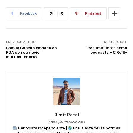
st
A
b
t
dI
p
o
n
Facebook
X
Pinterest
p
o
k
PREVIOUS ARTICLE
NEXT ARTICLE
Camila Cabello empaca en
Resumir libros como
PDA con su novio
podcasts – O’Reilly
multimillonario
Jimit Patel
https://butterword.com
Periodista Independiente |
Entusiasta de las noticias