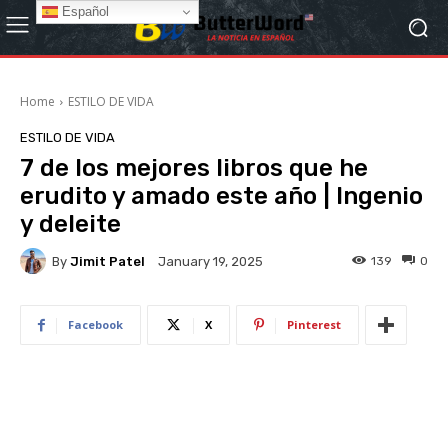
Español
Home
ESTILO DE VIDA
ESTILO DE VIDA
7 de los mejores libros que he
erudito y amado este año | Ingenio
y deleite
By
Jimit Patel
139
0
January 19, 2025
Facebook
X
Pinterest