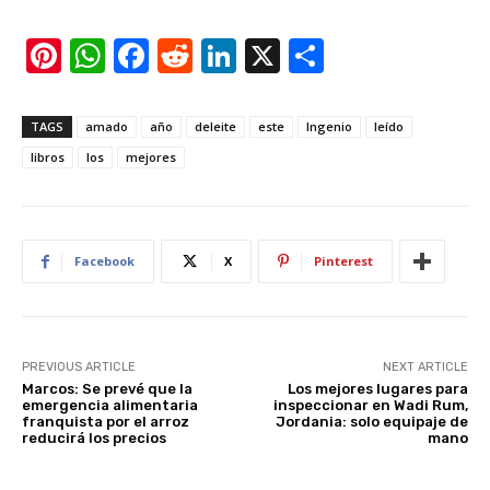
Pi
W
F
R
Li
X
S
nt
h
a
e
n
h
er
at
c
d
k
ar
TAGS
amado
año
deleite
este
Ingenio
leído
e
s
e
di
e
e
libros
los
mejores
st
A
b
t
dI
p
o
n
p
o
Facebook
X
Pinterest
k
PREVIOUS ARTICLE
NEXT ARTICLE
Marcos: Se prevé que la
Los mejores lugares para
emergencia alimentaria
inspeccionar en Wadi Rum,
franquista por el arroz
Jordania: solo equipaje de
reducirá los precios
mano