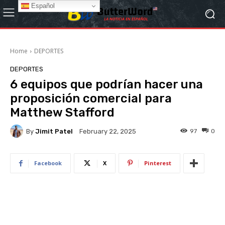
Español
Home
DEPORTES
DEPORTES
6 equipos que podrían hacer una
proposición comercial para
Matthew Stafford
By
Jimit Patel
97
0
February 22, 2025
Facebook
X
Pinterest