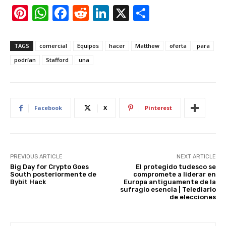
Pi
W
F
R
Li
X
S
nt
h
a
e
n
h
er
at
c
d
k
ar
TAGS
comercial
Equipos
hacer
Matthew
oferta
para
e
s
e
di
e
e
podrían
Stafford
una
st
A
b
t
dI
p
o
n
p
o
Facebook
X
Pinterest
k
PREVIOUS ARTICLE
NEXT ARTICLE
Big Day for Crypto Goes
El protegido tudesco se
South posteriormente de
compromete a liderar en
Bybit Hack
Europa antiguamente de la
sufragio esencia | Telediario
de elecciones