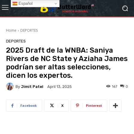
Español
Home
DEPORTES
DEPORTES
2025 Draft de la WNBA: Saniya
Rivers de NC State y Aziaha James
podrían ser altas selecciones,
dicen los expertos.
By
Jimit Patel
167
0
April 13, 2025
Facebook
X
Pinterest