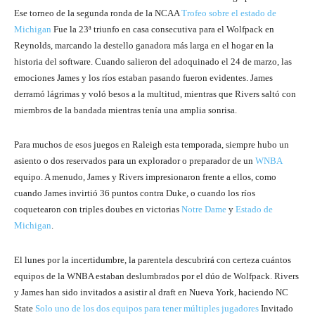
Ese torneo de la segunda ronda de la NCAA
Trofeo sobre el estado de
Michigan
Fue la 23ª triunfo en casa consecutiva para el Wolfpack en
Reynolds, marcando la destello ganadora más larga en el hogar en la
historia del software. Cuando salieron del adoquinado el 24 de marzo, las
emociones James y los ríos estaban pasando fueron evidentes. James
derramó lágrimas y voló besos a la multitud, mientras que Rivers saltó con
miembros de la bandada mientras tenía una amplia sonrisa.
Para muchos de esos juegos en Raleigh esta temporada, siempre hubo un
asiento o dos reservados para un explorador o preparador de un
WNBA
equipo. A menudo, James y Rivers impresionaron frente a ellos, como
cuando James invirtió 36 puntos contra Duke, o cuando los ríos
coquetearon con triples doubes en victorias
Notre Dame
y
Estado de
Michigan
.
El lunes por la incertidumbre, la parentela descubrirá con certeza cuántos
equipos de la WNBA estaban deslumbrados por el dúo de Wolfpack. Rivers
y James han sido invitados a asistir al draft en Nueva York, haciendo NC
State
Solo uno de los dos equipos para tener múltiples jugadores
Invitado