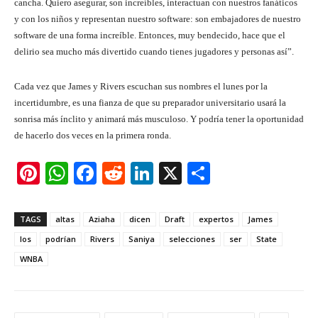
cancha. Quiero asegurar, son increíbles, interactuan con nuestros fanáticos
y con los niños y representan nuestro software: son embajadores de nuestro
software de una forma increíble. Entonces, muy bendecido, hace que el
delirio sea mucho más divertido cuando tienes jugadores y personas así”.
Cada vez que James y Rivers escuchan sus nombres el lunes por la
incertidumbre, es una fianza de que su preparador universitario usará la
sonrisa más ínclito y animará más musculoso. Y podría tener la oportunidad
de hacerlo dos veces en la primera ronda.
Pi
W
F
R
Li
X
S
nt
h
a
e
n
h
er
at
c
d
k
ar
TAGS
altas
Aziaha
dicen
Draft
expertos
James
e
s
e
di
e
e
los
podrían
Rivers
Saniya
selecciones
ser
State
st
A
b
t
dI
WNBA
p
o
n
p
o