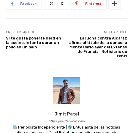
k
Facebook
X
Pinterest
PREVIOUS ARTICLE
NEXT ARTICLE
Si te gusta ponerte nerd en
La lucha contra Alcaraz
la cocina, intente dorar un
afirma el título de la doncella
pollo en un palo
Monte Carlo ayer del Extenso
de Francia | Noticiario de
tenis
Jimit Patel
https://butterword.com
Periodista Independiente |
Entusiasta de las noticias
latinoamericanas | Jimit Patel, un periodista consumado,