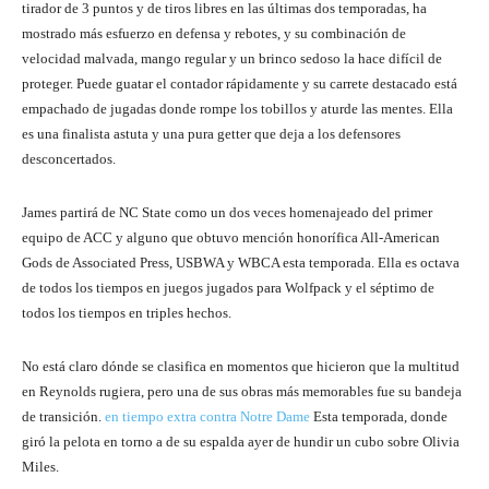
tirador de 3 puntos y de tiros libres en las últimas dos temporadas, ha
mostrado más esfuerzo en defensa y rebotes, y su combinación de
velocidad malvada, mango regular y un brinco sedoso la hace difícil de
proteger. Puede guatar el contador rápidamente y su carrete destacado está
empachado de jugadas donde rompe los tobillos y aturde las mentes. Ella
es una finalista astuta y una pura getter que deja a los defensores
desconcertados.
James partirá de NC State como un dos veces homenajeado del primer
equipo de ACC y alguno que obtuvo mención honorífica All-American
Gods de Associated Press, USBWA y WBCA esta temporada. Ella es octava
de todos los tiempos en juegos jugados para Wolfpack y el séptimo de
todos los tiempos en triples hechos.
No está claro dónde se clasifica en momentos que hicieron que la multitud
en Reynolds rugiera, pero una de sus obras más memorables fue su bandeja
de transición.
en tiempo extra contra Notre Dame
Esta temporada, donde
giró la pelota en torno a de su espalda ayer de hundir un cubo sobre Olivia
Miles.