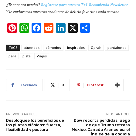
¿Te encanta mucho?
Regístrese para nuestro T+L Recomienda Newsletter
Y le enviaremos nuestros productos de delirio favoritos cada semana.
Pi
W
F
R
Li
X
S
nt
h
a
e
n
h
er
at
c
d
k
ar
TAGS
atuendos
cómodos
inspirados
Oprah
pantalones
e
s
e
di
e
e
para
pista
Viajes
st
A
b
t
dI
p
o
n
p
o
Facebook
X
Pinterest
k
PREVIOUS ARTICLE
NEXT ARTICLE
Desbloquee los beneficios de
Dow recorta pérdidas luego
los pilates clásicos: fuerza,
de que Trump retrasa
flexibilidad y postura
México, Canadá Aranceles: el
índice de la codicia