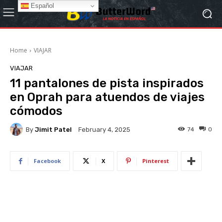
Español
Home
VIAJAR
VIAJAR
11 pantalones de pista inspirados
en Oprah para atuendos de viajes
cómodos
By
Jimit Patel
74
0
February 4, 2025
Facebook
X
Pinterest