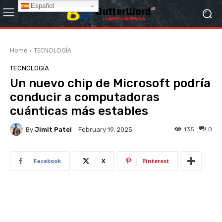
Español
Home
TECNOLOGÍA
TECNOLOGÍA
Un nuevo chip de Microsoft podría
conducir a computadoras
cuánticas más estables
By
Jimit Patel
135
0
February 19, 2025
Facebook
X
Pinterest