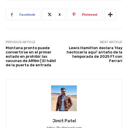
p
o
n
p
o
Facebook
X
Pinterest
k
PREVIOUS ARTICLE
NEXT ARTICLE
Montana pronto puede
Lewis Hamilton declara ‘Hay
convertirse en el primer
hechicería aquí’ antaño de la
estado en prohibir las
temporada de 2025 F1 con
vacunas de ARNm | El hábil
Ferrari
de la puerta de entrada
Jimit Patel
https://butterword.com