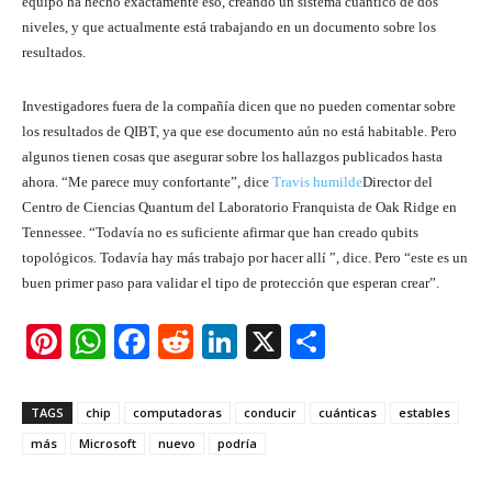
equipo ha hecho exactamente eso, creando un sistema cuántico de dos
niveles, y que actualmente está trabajando en un documento sobre los
resultados.
Investigadores fuera de la compañía dicen que no pueden comentar sobre
los resultados de QIBT, ya que ese documento aún no está habitable. Pero
algunos tienen cosas que asegurar sobre los hallazgos publicados hasta
ahora. “Me parece muy confortante”, dice
Travis humilde
Director del
Centro de Ciencias Quantum del Laboratorio Franquista de Oak Ridge en
Tennessee. “Todavía no es suficiente afirmar que han creado qubits
topológicos. Todavía hay más trabajo por hacer allí ”, dice. Pero “este es un
buen primer paso para validar el tipo de protección que esperan crear”.
Pi
W
F
R
Li
X
S
nt
h
a
e
n
h
er
at
c
d
k
ar
TAGS
chip
computadoras
conducir
cuánticas
estables
e
s
e
di
e
e
más
Microsoft
nuevo
podría
st
A
b
t
dI