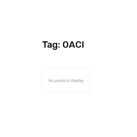
Tag:
OACI
No posts to display