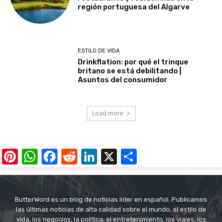
región portuguesa del Algarve
ESTILO DE VIDA
Drinkflation: por qué el trinque
britano se está debilitando |
Asuntos del consumidor
Load more
Pinterest
WhatsApp
Facebook
Reddit
LinkedIn
X
Share
ButterWord es un blog de noticias líder en español. Publicamos
las últimas noticias de alta calidad sobre el mundo, el estilo de
vida, los negocios, la política, el entretenimiento, los viajes, los