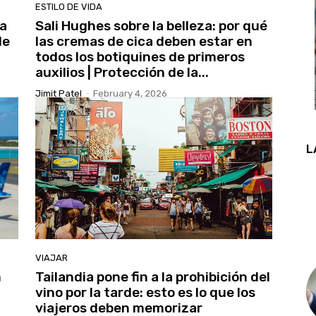
ESTILO DE VIDA
za
Sali Hughes sobre la belleza: por qué
de
las cremas de cica deben estar en
todos los botiquines de primeros
auxilios | Protección de la...
Jimit Patel
-
February 4, 2026
L
VIAJAR
n
Tailandia pone fin a la prohibición del
vino por la tarde: esto es lo que los
viajeros deben memorizar