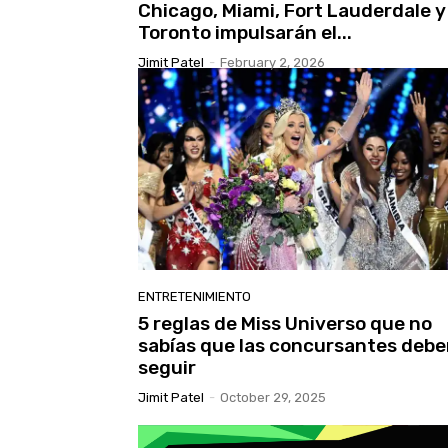
Chicago, Miami, Fort Lauderdale y
Toronto impulsarán el...
Jimit Patel
-
February 2, 2026
ENTRETENIMIENTO
5 reglas de Miss Universo que no
sabías que las concursantes deb
seguir
Jimit Patel
-
October 29, 2025