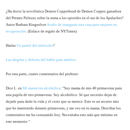
¿Ha docto la novelística Demon Copperhead de Demon Copper, ganadora
del Premio Pulitzer, sobre la suma a los opioides en el sur de los Apalaches?
Autor Barbara Kingsolver
Acabo de inaugurar una casa para mujeres en
recuperación
. (Enlace de regalo de NYTimes)
Harías
Un pastel del miércoles
?
Las alegrías y dolores del ballet para adultos
.
Por otra parte, cuatro comentarios del profesor:
Dice L. en
Mi mamá era alcohólica
: “Soy mama de mis 40 primaveras para
una pupila de tres primaveras. Soy alcohólico. Sé que necesito dejar de
dejarle para darle la vida y el coito que se merece. Este es un secreto mío
que he mantenido durante primaveras, y me veo en tu mama. Descifrar los
comentarios me ha consumido hoy. Necesitaba esto más que mínimo en
este momento “.