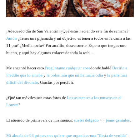
¡Adecuado día de San Valentín! ¿Qué estás haciendo este fin de semana?
Antón
¿Tener una pijamada y mi objetivo es tener a todos en la cama a las
11 pm? ¿Medianoche? Por auxilio, desee suerte. Espero que tengas uno
bueno, y aquí hay algunos enlaces de toda la web …
Me encantó hacer esto
Pregúntame cualquier cosa
donde hablé
Decirle a
Freddie que lo amaba
y
la bolsa mía que mi hermana odia
y
la parte más
difícil del divorcio
. Gracias por percibir.
¿Qué tan móviles son estas fotos de
Los asistentes a los museos en el
Louvre
?
El atuendo de primavera de mis sueños:
suéter delgado
+ +
jeans geniales
.
Mi abuela de 93 primaveras quiere que organices una “fiesta de venida”
: