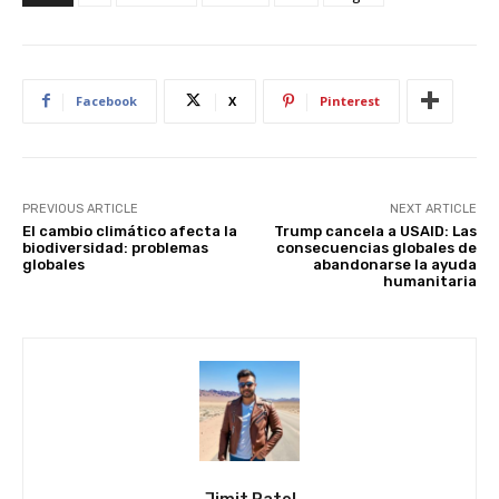
e
s
e
di
e
e
st
A
b
t
dI
p
o
n
Facebook
X
Pinterest
p
o
k
PREVIOUS ARTICLE
NEXT ARTICLE
El cambio climático afecta la
Trump cancela a USAID: Las
biodiversidad: problemas
consecuencias globales de
globales
abandonarse la ayuda
humanitaria
Jimit Patel