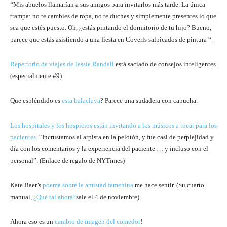
“Mis abuelos llamarían a sus amigos para invitarlos más tarde. La única
trampa: no te cambies de ropa, no te duches y simplemente presentes lo que
sea que estés puesto. Oh, ¿estás pintando el dormitorio de tu hijo? Bueno,
parece que estás asistiendo a una fiesta en Coverls salpicados de pintura “.
Repertorio de viajes de Jessie Randall
está saciado de consejos inteligentes
(especialmente #9).
Que espléndido es
esta balaclava
? Parece una sudadera con capucha.
Los hospitales y los hospicios están invitando a los músicos a tocar para los
pacientes.
“Incrustamos al arpista en la pelotón, y fue casi de perplejidad y
día con los comentarios y la experiencia del paciente … y incluso con el
personal”. (Enlace de regalo de NYTimes)
Kate Baer’s
poema sobre la amistad femenina
me hace sentir. (Su cuarto
manual,
¿Qué tal ahora?
sale el 4 de noviembre).
Ahora eso es un
cambio de imagen del comedor
!