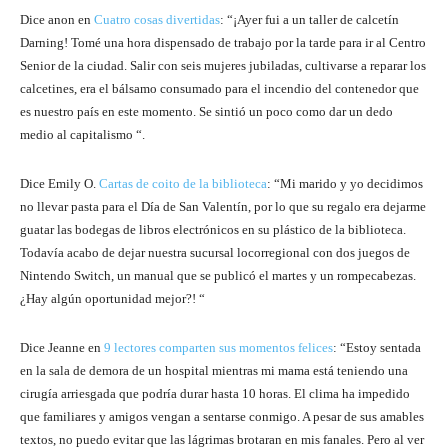
Dice anon en
Cuatro cosas divertidas
: “¡Ayer fui a un taller de calcetín
Darning! Tomé una hora dispensado de trabajo por la tarde para ir al Centro
Senior de la ciudad. Salir con seis mujeres jubiladas, cultivarse a reparar los
calcetines, era el bálsamo consumado para el incendio del contenedor que
es nuestro país en este momento. Se sintió un poco como dar un dedo
medio al capitalismo “.
Dice Emily O.
Cartas de coito de la biblioteca
: “Mi marido y yo decidimos
no llevar pasta para el Día de San Valentín, por lo que su regalo era dejarme
guatar las bodegas de libros electrónicos en su plástico de la biblioteca.
Todavía acabo de dejar nuestra sucursal locorregional con dos juegos de
Nintendo Switch, un manual que se publicó el martes y un rompecabezas.
¿Hay algún oportunidad mejor?! “
Dice Jeanne en
9 lectores comparten sus momentos felices
: “Estoy sentada
en la sala de demora de un hospital mientras mi mama está teniendo una
cirugía arriesgada que podría durar hasta 10 horas. El clima ha impedido
que familiares y amigos vengan a sentarse conmigo. A pesar de sus amables
textos, no puedo evitar que las lágrimas brotaran en mis fanales. Pero al ver