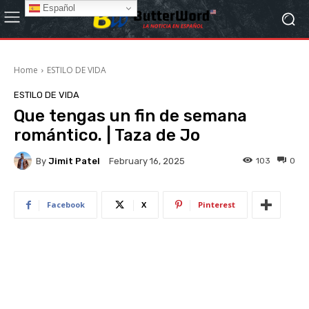
Español
Home
ESTILO DE VIDA
ESTILO DE VIDA
Que tengas un fin de semana
romántico. | Taza de Jo
By
Jimit Patel
103
0
February 16, 2025
Facebook
X
Pinterest