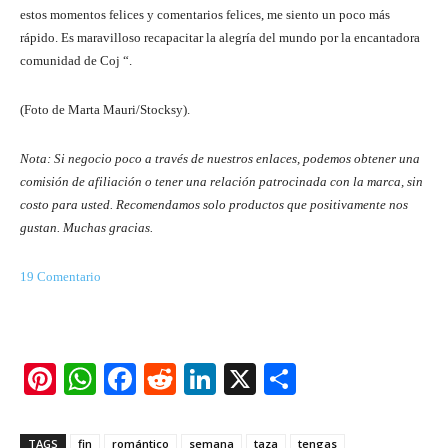
estos momentos felices y comentarios felices, me siento un poco más
rápido. Es maravilloso recapacitar la alegría del mundo por la encantadora
comunidad de Coj “.
(Foto de Marta Mauri/Stocksy).
Nota: Si negocio poco a través de nuestros enlaces, podemos obtener una
comisión de afiliación o tener una relación patrocinada con la marca, sin
costo para usted. Recomendamos solo productos que positivamente nos
gustan. Muchas gracias.
19
Comentario
Pi
W
F
R
Li
X
S
nt
h
a
e
n
h
er
at
c
d
k
ar
TAGS
fin
romántico
semana
taza
tengas