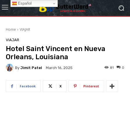
Español
Home
VIAJAR
VIAJAR
Hotel Saint Vincent en Nueva
Orleans, Louisiana
By
Jimit Patel
81
0
March 16, 2025
Facebook
X
Pinterest