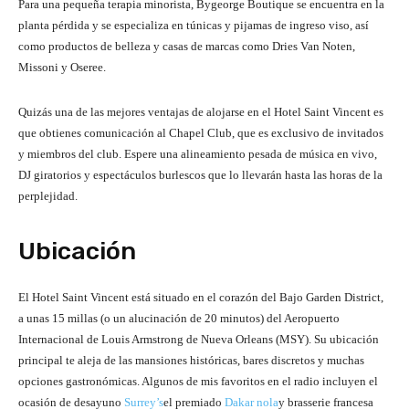
Para una pequeña terapia minorista, Bygeorge Boutique se encuentra en la
planta pérdida y se especializa en túnicas y pijamas de ingreso viso, así
como productos de belleza y casas de marcas como Dries Van Noten,
Missoni y Oseree.
Quizás una de las mejores ventajas de alojarse en el Hotel Saint Vincent es
que obtienes comunicación al Chapel Club, que es exclusivo de invitados
y miembros del club. Espere una alineamiento pesada de música en vivo,
DJ giratorios y espectáculos burlescos que lo llevarán hasta las horas de la
perplejidad.
Ubicación
El Hotel Saint Vincent está situado en el corazón del Bajo Garden District,
a unas 15 millas (o un alucinación de 20 minutos) del Aeropuerto
Internacional de Louis Armstrong de Nueva Orleans (MSY). Su ubicación
principal te aleja de las mansiones históricas, bares discretos y muchas
opciones gastronómicas. Algunos de mis favoritos en el radio incluyen el
ocasión de desayuno
Surrey’s
el premiado
Dakar nola
y brasserie francesa