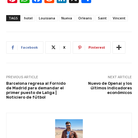
nt
h
a
e
n
h
er
at
c
d
k
ar
TAGS
hotel
Louisiana
Nueva
Orleans
Saint
Vincent
e
s
e
di
e
e
st
A
b
t
dI
p
o
n
Facebook
X
Pinterest
p
o
k
PREVIOUS ARTICLE
NEXT ARTICLE
Barcelona regresa al Fornido
Nuevo de Openai y los
de Madrid para demandar el
últimos indicadores
primer puesto de Laliga |
económicos
Noticiero de fútbol