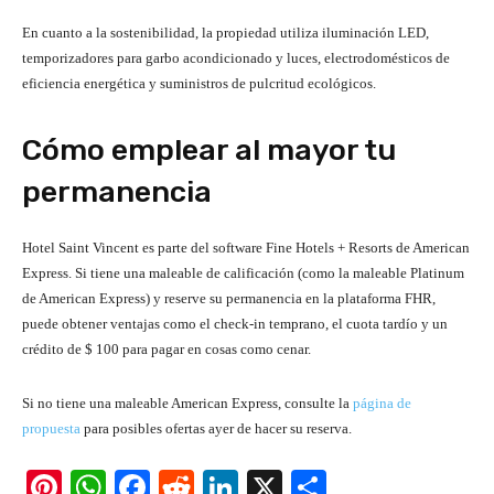
En cuanto a la sostenibilidad, la propiedad utiliza iluminación LED,
temporizadores para garbo acondicionado y luces, electrodomésticos de
eficiencia energética y suministros de pulcritud ecológicos.
Cómo emplear al mayor tu
permanencia
Hotel Saint Vincent es parte del software Fine Hotels + Resorts de American
Express. Si tiene una maleable de calificación (como la maleable Platinum
de American Express) y reserve su permanencia en la plataforma FHR,
puede obtener ventajas como el check-in temprano, el cuota tardío y un
crédito de $ 100 para pagar en cosas como cenar.
Si no tiene una maleable American Express, consulte la
página de
propuesta
para posibles ofertas ayer de hacer su reserva.
Pi
W
F
R
Li
X
S