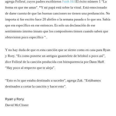
agrega Follesé, cuyos padres escribieron
Faith Hill
El éxito número 1 “La
forma en que me amas”.
“
Y mi papá está sobre la vitral. Está emocionado
de darse cuenta de que las buenas canciones no tienen una perduración. No
importa si fue escrito hace 20 abriles o la semana pasada o lo que sea. Sabía
que era específico en ese entonces. Es solo un declaración de ese
sentimiento interno innato que los compositores tienen cuando saben que
obtuvieron poco específico “.
Y no hay duda de que es esta canción que se siente como en casa para Ryan
y Rory. “Es como ponerse un antiguo guantelete de béisbol o poco así”,
dice Follesé de la canción producida con bienquerencia por Dann Huff.
“Hay poco al respecto que te aleja”.
“Esto es lo que estaba destinado a suceder”, agrega Zak. “Estábamos
destinados a cortar la canción y hacer esto”.
Ryan y Rory.
David McClister