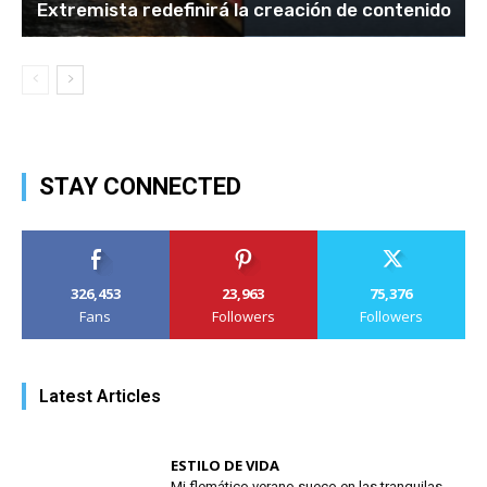
Extremista redefinirá la creación de contenido
STAY CONNECTED
326,453
23,963
75,376
Fans
Followers
Followers
Latest Articles
ESTILO DE VIDA
Mi flemático verano sueco en las tranquilas