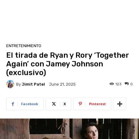
ENTRETENIMIENTO
El tirada de Ryan y Rory ‘Together
Again’ con Jamey Johnson
(exclusivo)
By
Jimit Patel
123
0
June 21, 2025
Facebook
X
Pinterest