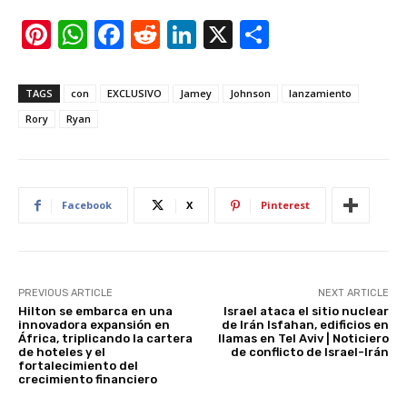
Pi
W
F
R
Li
X
S
nt
h
a
e
n
h
er
at
c
d
k
ar
TAGS
con
EXCLUSIVO
Jamey
Johnson
lanzamiento
e
s
e
di
e
e
Rory
Ryan
st
A
b
t
dI
p
o
n
p
o
Facebook
X
Pinterest
k
PREVIOUS ARTICLE
NEXT ARTICLE
Hilton se embarca en una
Israel ataca el sitio nuclear
innovadora expansión en
de Irán Isfahan, edificios en
África, triplicando la cartera
llamas en Tel Aviv | Noticiero
de hoteles y el
de conflicto de Israel-Irán
fortalecimiento del
crecimiento financiero