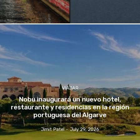
VIAJAR
Nobu inaugurará un nuevo hotel,
restaurante y residencias en la región
portuguesa del Algarve
Jimit Patel
-
July 29, 2026