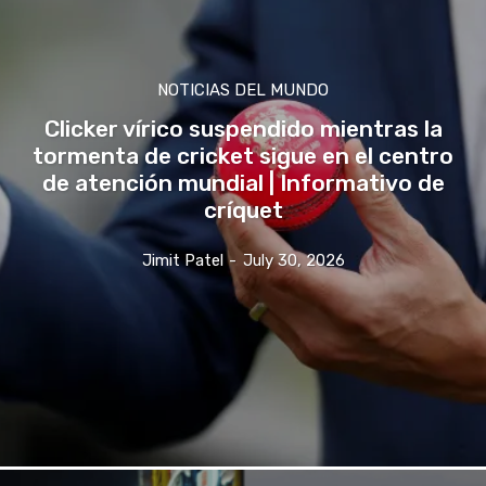
NOTICIAS DEL MUNDO
Clicker vírico suspendido mientras la
tormenta de cricket sigue en el centro
de atención mundial | Informativo de
críquet
Jimit Patel
-
July 30, 2026