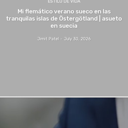
ESTILO DE VIDA
Mi flemático verano sueco en las
tranquilas islas de Östergötland | asueto
en suecia
Jimit Patel
-
July 30, 2026