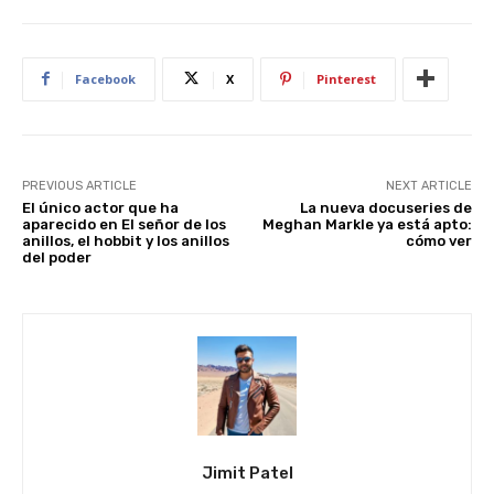
st
A
b
t
dI
p
o
n
p
o
Facebook
X
Pinterest
k
PREVIOUS ARTICLE
NEXT ARTICLE
El único actor que ha
La nueva docuseries de
aparecido en El señor de los
Meghan Markle ya está apto:
anillos, el hobbit y los anillos
cómo ver
del poder
Jimit Patel