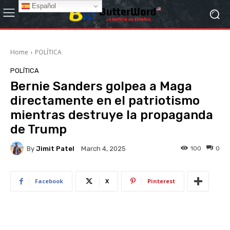
Español
Home
POLÍTICA
POLÍTICA
Bernie Sanders golpea a Maga
directamente en el patriotismo
mientras destruye la propaganda
de Trump
By
Jimit Patel
100
0
March 4, 2025
Facebook
X
Pinterest