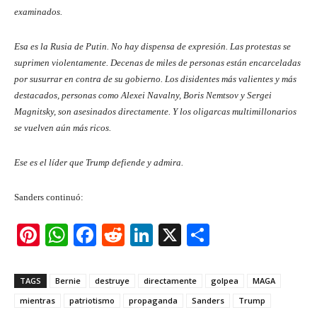
examinados.
Esa es la Rusia de Putin. No hay dispensa de expresión. Las protestas se
suprimen violentamente. Decenas de miles de personas están encarceladas
por susurrar en contra de su gobierno. Los disidentes más valientes y más
destacados, personas como Alexei Navalny, Boris Nemtsov y Sergei
Magnitsky, son asesinados directamente. Y los oligarcas multimillonarios
se vuelven aún más ricos.
Ese es el líder que Trump defiende y admira.
Sanders continuó:
Pi
W
F
R
Li
X
S
nt
h
a
e
n
h
er
at
c
d
k
ar
TAGS
Bernie
destruye
directamente
golpea
MAGA
e
s
e
di
e
e
mientras
patriotismo
propaganda
Sanders
Trump