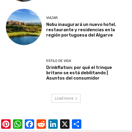
VIAJAR
Nobu inaugurará un nuevo hotel,
restaurante y residencias en la
región portuguesa del Algarve
ESTILO DE VIDA
Drinkflation: por qué el trinque
britano se está debilitando |
Asuntos del consumidor
Load more
Pinterest
WhatsApp
Facebook
Reddit
LinkedIn
X
Share