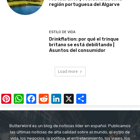
región portuguesa del Algarve
ESTILO DE VIDA
Drinkflation: por qué el trinque
britano se está debilitando |
Asuntos del consumidor
Load more
Pinterest
WhatsApp
Facebook
Reddit
LinkedIn
X
Share
ButterWord es un blog de noticias líder en español. Publicamos
las últimas noticias de alta calidad sobre el mundo, el estilo de
vida, los negocios, la política, el entretenimiento, los viajes, los