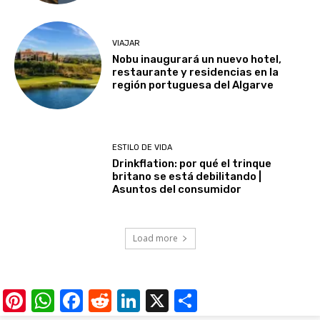
VIAJAR
Nobu inaugurará un nuevo hotel,
restaurante y residencias en la
región portuguesa del Algarve
ESTILO DE VIDA
Drinkflation: por qué el trinque
britano se está debilitando |
Asuntos del consumidor
Load more
Pinterest
WhatsApp
Facebook
Reddit
LinkedIn
X
Share