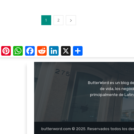
1
2
Pinterest
WhatsApp
Facebook
Reddit
LinkedIn
X
Share
ButterWord es un blog de 
de vida, los negoci
principalmente de Latin
butterword.com © 2025. Reservados todos los de