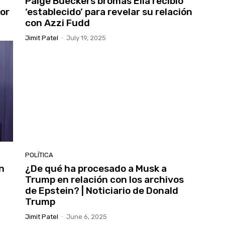
Paige Bueckers bromas Ella recibió
por
‘establecido’ para revelar su relación
con Azzi Fudd
Jimit Patel
-
July 19, 2025
POLÍTICA
on
¿De qué ha procesado a Musk a
Trump en relación con los archivos
de Epstein? | Noticiario de Donald
Trump
Jimit Patel
-
June 6, 2025