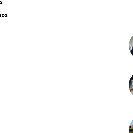
s
sos