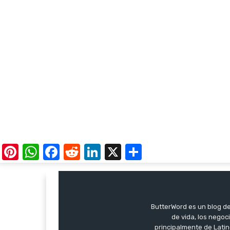
Pinterest
WhatsApp
Facebook
Reddit
LinkedIn
X
Share
ButterWord es un blog de 
de vida, los negoci
principalmente de Latin