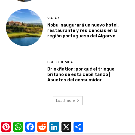
VIAJAR
Nobu inaugurará un nuevo hotel,
restaurante y residencias en la
región portuguesa del Algarve
ESTILO DE VIDA
Drinkflation: por qué el trinque
britano se está debilitando |
Asuntos del consumidor
Load more
Pinterest
WhatsApp
Facebook
Reddit
LinkedIn
X
Share