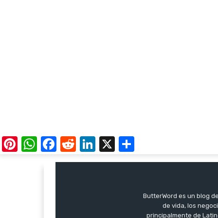
Pinterest
WhatsApp
Facebook
Reddit
LinkedIn
X
Share
ButterWord es un blog de 
de vida, los negoci
principalmente de Latin