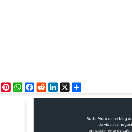
Pinterest
WhatsApp
Facebook
Reddit
LinkedIn
X
Share
ButterWord es un blog de 
de vida, los negoci
principalmente de Latin