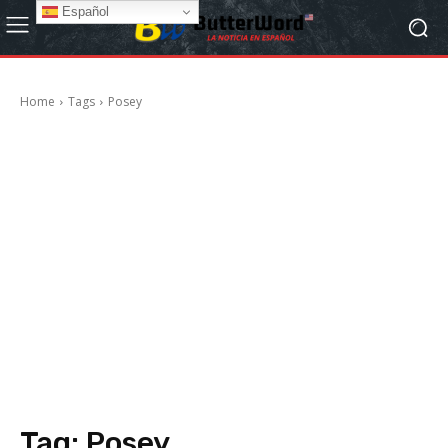
Español
Home
Tags
Posey
Tag:
Posey