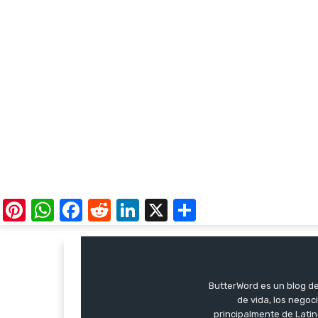
Pinterest
WhatsApp
Facebook
Reddit
LinkedIn
X
Share
ButterWord es un blog de 
de vida, los negoci
principalmente de Latin