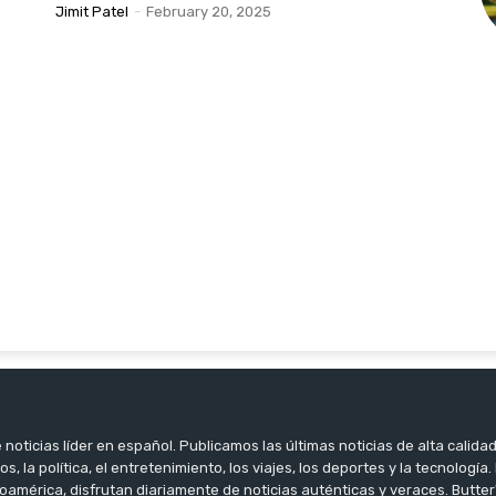
Jimit Patel
-
February 20, 2025
noticias líder en español. Publicamos las últimas noticias de alta calidad
os, la política, el entretenimiento, los viajes, los deportes y la tecnología
oamérica, disfrutan diariamente de noticias auténticas y veraces. Butter