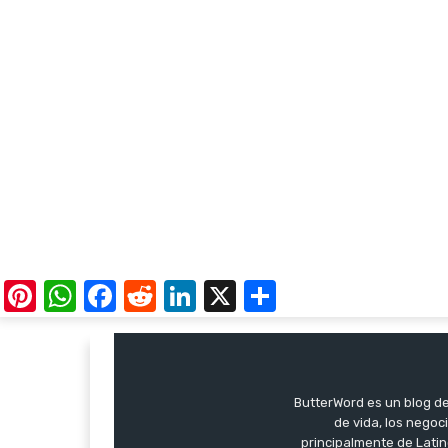
Pinterest
WhatsApp
Facebook
Reddit
LinkedIn
X
Share
ButterWord es un blog de 
de vida, los negoci
principalmente de Latin