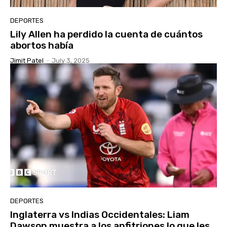
DEPORTES
Lily Allen ha perdido la cuenta de cuántos
abortos había
Jimit Patel
-
July 3, 2025
DEPORTES
Inglaterra vs Indias Occidentales: Liam
Dawson muestra a los anfitriones lo que les