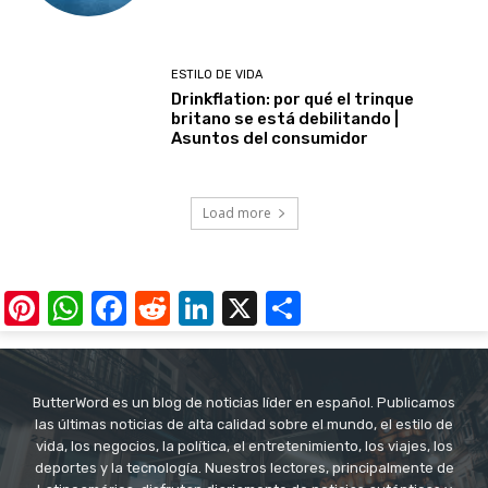
ESTILO DE VIDA
Drinkflation: por qué el trinque
britano se está debilitando |
Asuntos del consumidor
Load more
Pinterest
WhatsApp
Facebook
Reddit
LinkedIn
X
Share
ButterWord es un blog de noticias líder en español. Publicamos
las últimas noticias de alta calidad sobre el mundo, el estilo de
vida, los negocios, la política, el entretenimiento, los viajes, los
deportes y la tecnología. Nuestros lectores, principalmente de