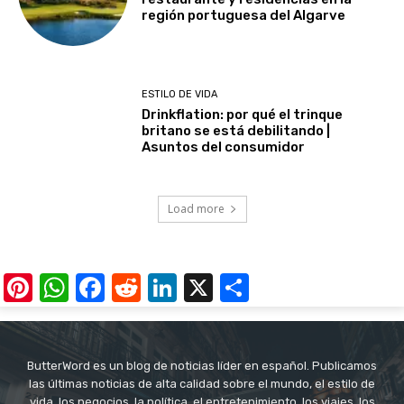
región portuguesa del Algarve
ESTILO DE VIDA
Drinkflation: por qué el trinque
britano se está debilitando |
Asuntos del consumidor
Load more
Pinterest
WhatsApp
Facebook
Reddit
LinkedIn
X
Share
ButterWord es un blog de noticias líder en español. Publicamos
las últimas noticias de alta calidad sobre el mundo, el estilo de
vida, los negocios, la política, el entretenimiento, los viajes, los