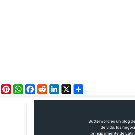
Pinterest
WhatsApp
Facebook
Reddit
LinkedIn
X
Share
ButterWord es un blog de 
de vida, los negoci
principalmente de Latin