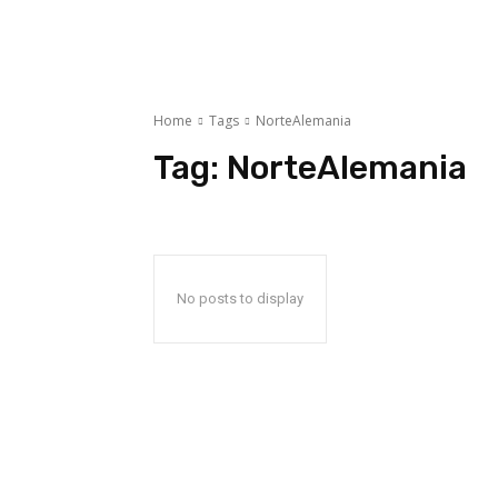
Home
Tags
NorteAlemania
Tag:
NorteAlemania
No posts to display