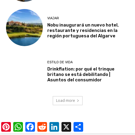
VIAJAR
Nobu inaugurará un nuevo hotel,
restaurante y residencias en la
región portuguesa del Algarve
ESTILO DE VIDA
Drinkflation: por qué el trinque
britano se está debilitando |
Asuntos del consumidor
Load more
Pinterest
WhatsApp
Facebook
Reddit
LinkedIn
X
Share