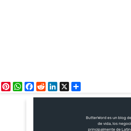
Pinterest
WhatsApp
Facebook
Reddit
LinkedIn
X
Share
ButterWord es un blog de 
de vida, los negoci
principalmente de Latin