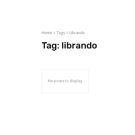
Home
Tags
Librando
Tag:
librando
No posts to display