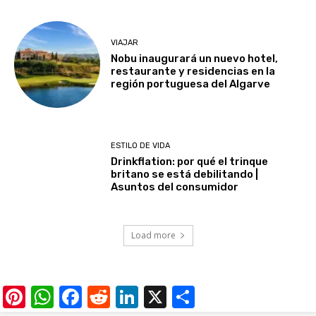
VIAJAR
Nobu inaugurará un nuevo hotel,
restaurante y residencias en la
región portuguesa del Algarve
ESTILO DE VIDA
Drinkflation: por qué el trinque
britano se está debilitando |
Asuntos del consumidor
Load more
Pinterest
WhatsApp
Facebook
Reddit
LinkedIn
X
Share