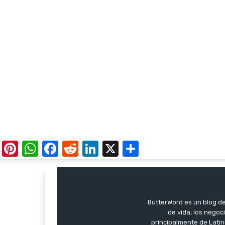
Pinterest
WhatsApp
Facebook
Reddit
LinkedIn
X
Share
ButterWord es un blog de 
de vida, los negoci
principalmente de Latin