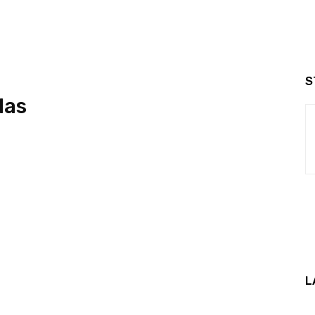
S
das
L