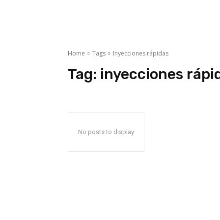
Home
Tags
Inyecciones rápidas
Tag:
inyecciones rápi
No posts to display