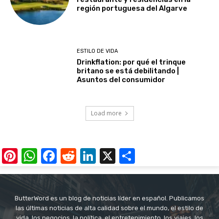
región portuguesa del Algarve
ESTILO DE VIDA
Drinkflation: por qué el trinque
britano se está debilitando |
Asuntos del consumidor
Load more
Pinterest
WhatsApp
Facebook
Reddit
LinkedIn
X
Share
ButterWord es un blog de noticias líder en español. Publicamos
las últimas noticias de alta calidad sobre el mundo, el estilo de
vida, los negocios, la política, el entretenimiento, los viajes, los