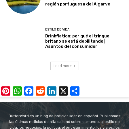
región portuguesa del Algarve
ESTILO DE VIDA
Drinkflation: por qué el trinque
britano se está debilitando |
Asuntos del consumidor
Load more
Pinterest
WhatsApp
Facebook
Reddit
LinkedIn
X
Share
ButterWord es un blog de noticias líder en español. Publicamos
las últimas noticias de alta calidad sobre el mundo, el estilo de
vida, los negocios, la política, el entretenimiento, los viajes, los