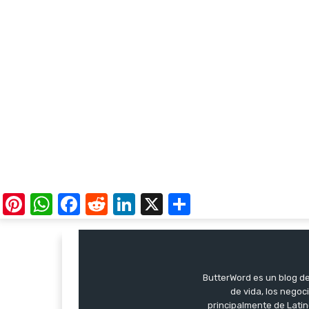
Pinterest
WhatsApp
Facebook
Reddit
LinkedIn
X
Share
ButterWord es un blog de 
de vida, los negoci
principalmente de Latin