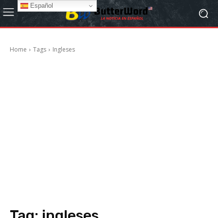
Español
Home
Tags
Ingleses
Tag:
ingleses