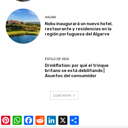
VIAJAR
Nobu inaugurará un nuevo hotel,
restaurante y residencias en la
región portuguesa del Algarve
ESTILO DE VIDA
Drinkflation: por qué el trinque
britano se está debilitando |
Asuntos del consumidor
Load more
Pinterest
WhatsApp
Facebook
Reddit
LinkedIn
X
Share