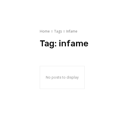
Home
Tags
Infame
Tag:
infame
No posts to display