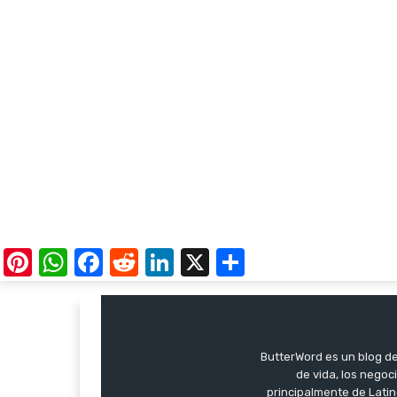
Pinterest
WhatsApp
Facebook
Reddit
LinkedIn
X
Share
ButterWord es un blog de 
de vida, los negoci
principalmente de Latin